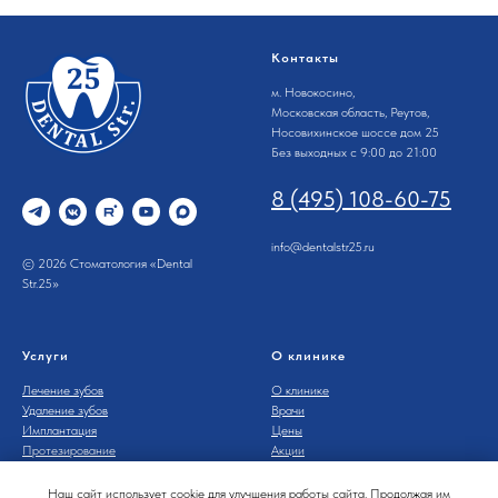
Контакты
м. Новокосино,
Московская область, Реутов,
Носовихинское шоссе дом 25
Без выходных с 9:00 до 21:00
8 (495) 108-60-75
info@dentalstr25.ru
© 2026 Стоматология «Dental
Str.25»
Услуги
О клинике
Лечение зубов
О клинике
Удаление зубов
Врачи
Имплантация
Цены
Протезирование
Акции
Лечение десен
Примеры работ
Отбеливание
и
гигиена
Блог
Наш сайт использует cookie для улучшения работы сайта. Продолжая им