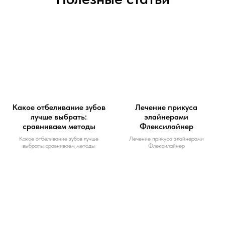
Какое отбеливание зубов
Лечение прикуса
лучше выбрать:
элайнерами
сравниваем методы
Флексилайнер
Какое отбеливание зубов лучше
Лечение прикуса элайнерами
выбрать: сравниваем методы
Флексилайнер