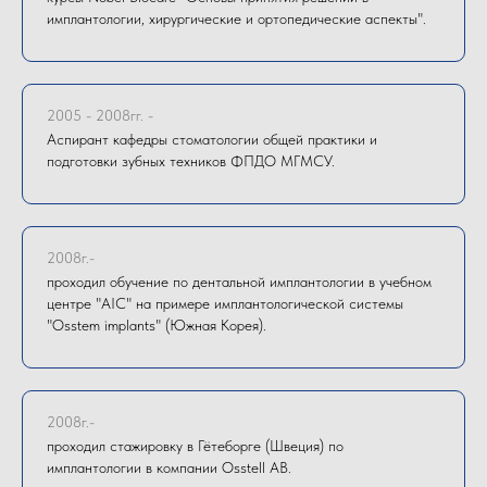
имплантологии, хирургические и ортопедические аспекты".
2005 - 2008гг. -
Аспирант кафедры стоматологии общей практики и
подготовки зубных техников ФПДО МГМСУ.
2008г.-
проходил обучение по дентальной имплантологии в учебном
центре "AIC" на примере имплантологической системы
"Osstem implants" (Южная Корея).
2008г.-
проходил стажировку в Гётеборге (Швеция) по
имплантологии в компании Osstell AB.