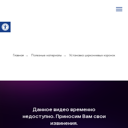
Главная
→
Полезные материалы
→
Установка циркониевых коронок