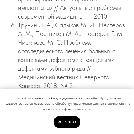
имплантатах // Актуальные проблемы
современной медицины. — 2010.
Трунин Д. А., Садыков М. И., Нестеров
А. М., Постников М. А., Нестеров Г. М.,
Чистякова М. С. Проблема
ортопедического лечения больных с
концевыми дефектами с концевыми
дефектами зубного ряда //
Медицинский вестник Северного
Кавказа. 2018. № 2.
Трезубов В.Н., Ортопедическая
Наш сайт использует cookie для улучшения работы сайта. Продолжая им
стоматология. Пропедевтика и основы
пользоваться, вы соглашаетесь на обработку персональных данных в соответствии с
политикой конфиденциальности.
частного курса, 2014, СпецЛит, Санкт-
Петербург.
Записаться на приём
ХОРОШО